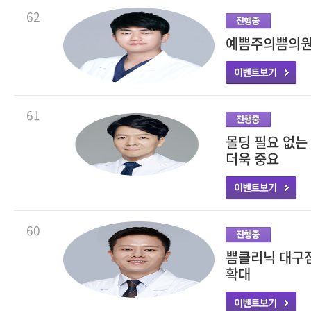
62
예쁨주의쁨의원,
61
몰딩 필요 없는
더욱 중요
60
쁨클리닉 대구점
확대