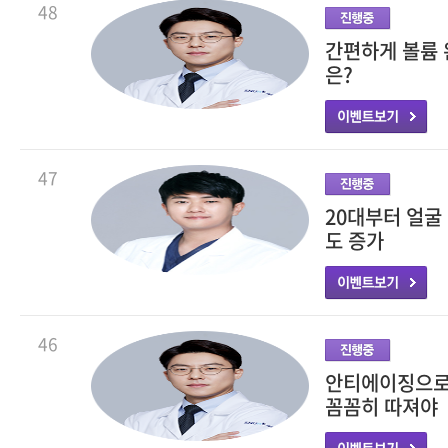
48
간편하게 볼륨 
은?
47
20대부터 얼굴
도 증가
46
안티에이징으로 
꼼꼼히 따져야