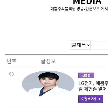
MEDIA
예쁨주의쁨의원 방송/언론보도 게시
번호
글정보
63
LG전자, 예쁨
엘 체험존 열어