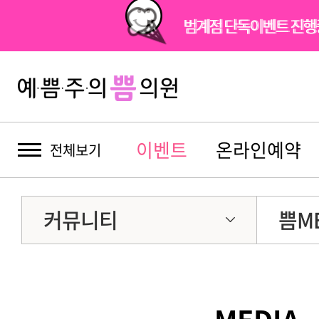
범계점 단독이벤트 진
이벤트
온라인예약
전체보기
커뮤니티
쁨ME