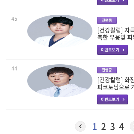
45
[건강칼럼] 자
촉한 우윳빛 피
44
[건강칼럼] 화
피코토닝으로 
1
2
3
4