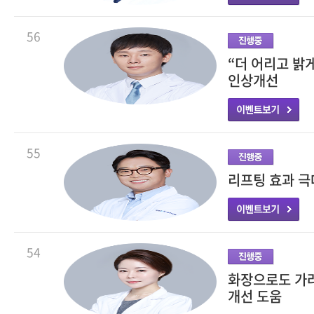
56
“더 어리고 밝
인상개선
55
리프팅 효과 극
54
화장으로도 가려
개선 도움