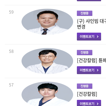
59
(구) 샤인빔 
변경
58
[건강칼럼] 튠
57
[건강칼럼]