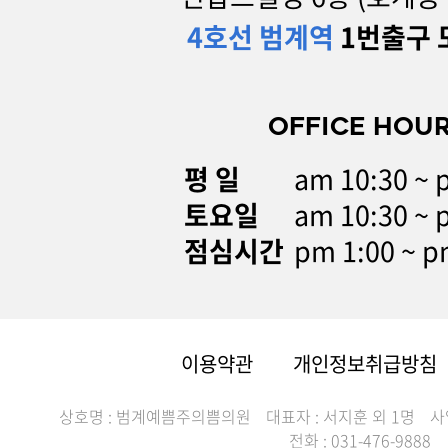
4호선 범계역
1번출구 
OFFICE HOU
평 일
am 10:30 ~ 
토요일
am 10:30 ~ 
점심시간
pm 1:00 ~ p
이용약관
개인정보취급방침
상호명 : 범계예쁨주의쁨의원
대표자 : 서지훈 외 1명
사
전화 : 031-476-9888