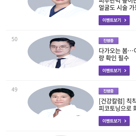
피부탄력 높이는
얼굴도 시술 가
50
다가오는 봄…이
량 확인 필수
49
[건강칼럼] 칙
피코토닝으로 