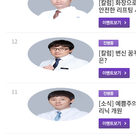
[칼럼] 화장으
안전한 리프팅 시
12
[칼럼] 변신 
은?
11
[소식] 예쁨주
리닉 개원