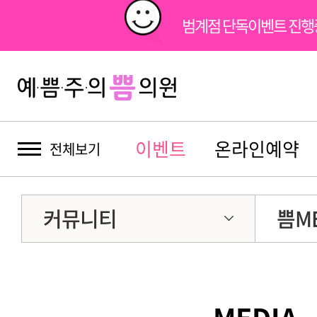
범계점 단독이벤트 진
이벤트
온라인예약
전체보기
커뮤니티
쁨ME