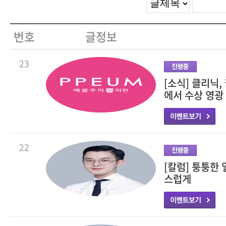
번호
글정보
23
[소식] 클리닉
에서 수상 영광
22
[칼럼] 퉁퉁한
스럽게