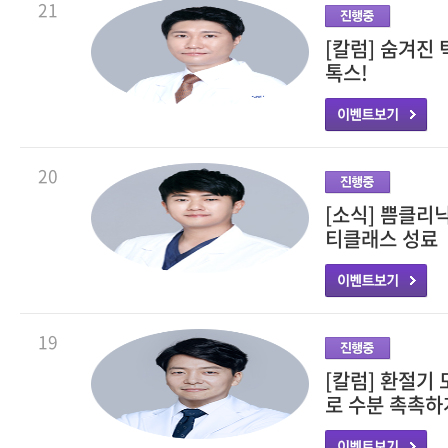
21
[칼럼] 숨겨진 
톡스!
20
[소식] 쁨클리
티클래스 성료
19
[칼럼] 환절기
로 수분 촉촉하