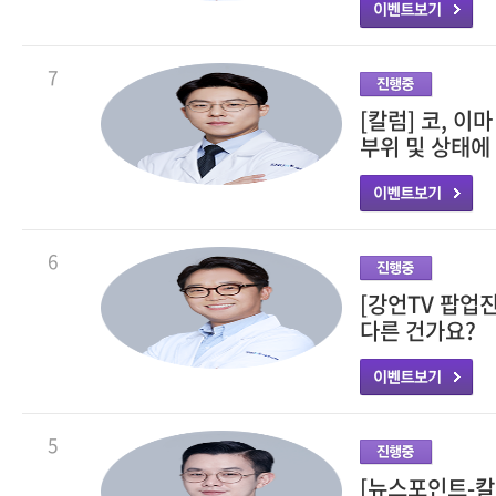
7
[칼럼] 코, 이
부위 및 상태에 
6
[강언TV 팝업
다른 건가요?
5
[뉴스포인트-칼