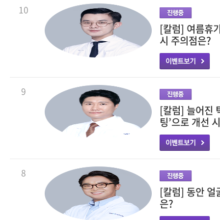
10
[칼럼] 여름휴가
시 주의점은?
9
[칼럼] 늘어진 
팅’으로 개선 
8
[칼럼] 동안 
은?