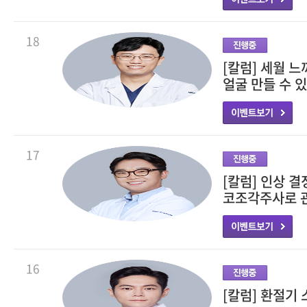
18
[칼럼] 세월 
얼굴 만들 수 
17
[칼럼] 인상 결
코조각주사로 
16
[칼럼] 환절기