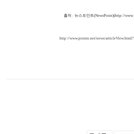
출처 :
뉴스포인트(NewsPoint)(http://www.po
http://www.pointn.net/news/articleView.htm