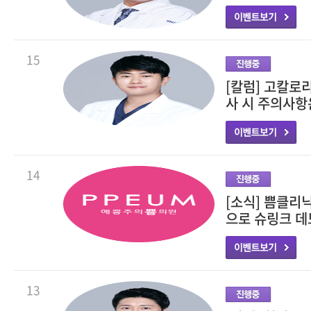
15
[칼럼] 고칼로
사 시 주의사항
14
[소식] 쁨클리
으로 슈링크 데
13