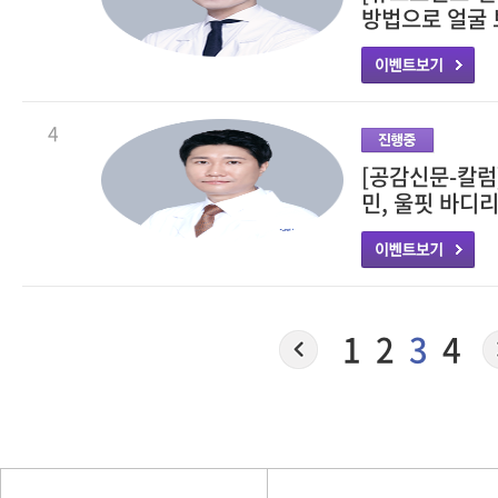
방법으로 얼굴 
4
[공감신문-칼럼
민, 울핏 바디리
1
2
3
4