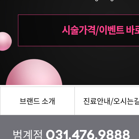
브랜드 소개
진료안내/오시는
범계점
031.476.9888